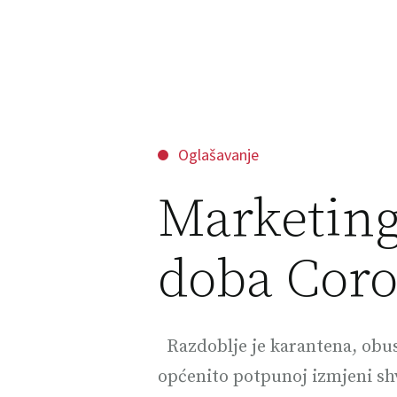
Oglašavanje
Marketing
doba Cor
Razdoblje je karantena, obust
općenito potpunoj izmjeni s