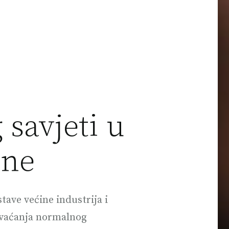
 savjeti u
one
ave većine industrija i
hvaćanja normalnog