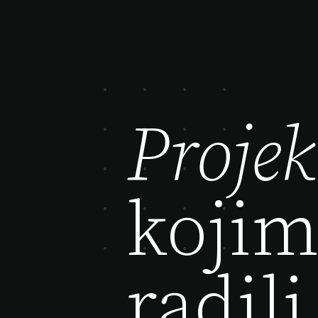
Projek
koji
radili