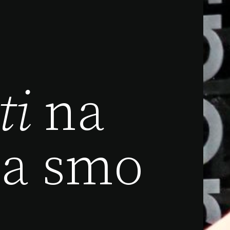
ti
na
ma smo