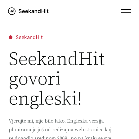
SeekandHit
SeekandHit
govori
engleski!
Vjerujte mi, nije bilo lako. Engleska verzija
planirana je još od redizajna web stranice koji
se dogodio sredinom 2009., no na kraju se sve