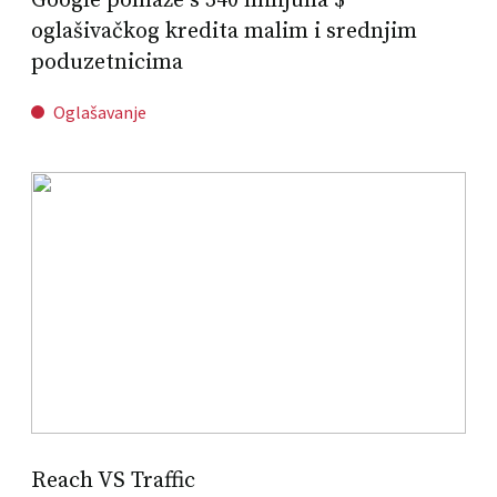
Google pomaže s 340 milijuna $
oglašivačkog kredita malim i srednjim
poduzetnicima
Oglašavanje
Reach VS Traffic