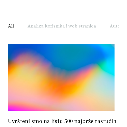
All
Analiza korisnika i web stranica
Automat
Uvršteni smo na listu 500 najbrže rastućih