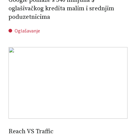
Google pomaže s 340 milijuna $
oglašivačkog kredita malim i srednjim
poduzetnicima
Oglašavanje
Reach VS Traffic