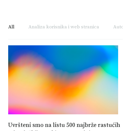
All
Analiza korisnika i web stranica
Automat
Uvršteni smo na listu 500 najbrže rastućih